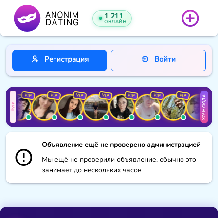
1 211
ОНЛАЙН
Регистрация
Войти
VIP
VIP
VIP
VIP
VIP
VIP
VIP
VIP
VIP
ХОЧУ СЮДА
VIP
Объявление ещё не проверено администрацией
Мы ещё не проверили объявление, обычно это
занимает до нескольких часов