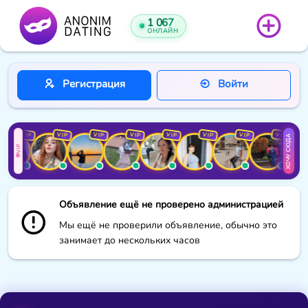
1 067
ОНЛАЙН
Регистрация
Войти
VIP
VIP
VIP
VIP
VIP
VIP
VIP
VIP
ХОЧУ СЮДА
VIP
Объявление ещё не проверено администрацией
Мы ещё не проверили объявление, обычно это
занимает до нескольких часов