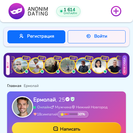
1 614
ОНЛАЙН
Регистрация
Войти
VIP
VIP
VIP
VIP
VIP
VIP
VIP
VIP
ХОЧУ СЮДА
VIP
Главная
Ермолай
Ермолай
, 25
Онлайн
Мужчина
Нижний Новгород
38%
18
симпатий
Написать