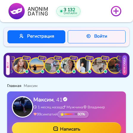
3 132
ОНЛАЙН
Регистрация
Войти
VIP
VIP
VIP
VIP
VIP
VIP
VIP
VIP
ХОЧУ СЮДА
VIP
Главная
Максим
Максим
, 41
1 месяц назад
Мужчина
Владимир
80%
99
симпатий
Написать