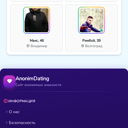
Макс, 46
Римбой, 39
Владимир
Волгоград
AnonimDating
Сайт анонимных знакомств
ИНФОРМАЦИЯ
О нас
Безопасность