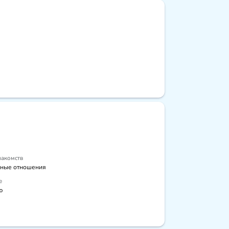
накомств
ные отношения
е
ю