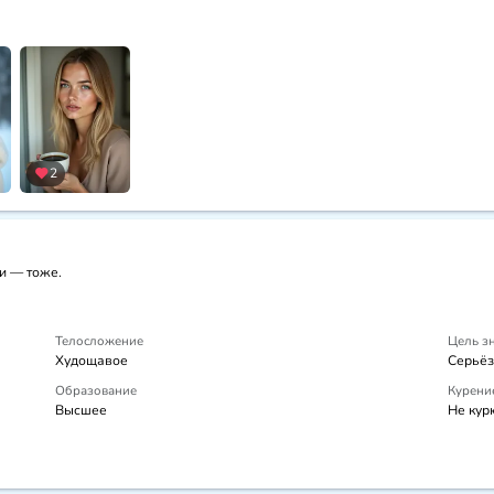
2
и — тоже.
Телосложение
Цель з
Худощавое
Серьёз
Образование
Курени
Высшее
Не кур