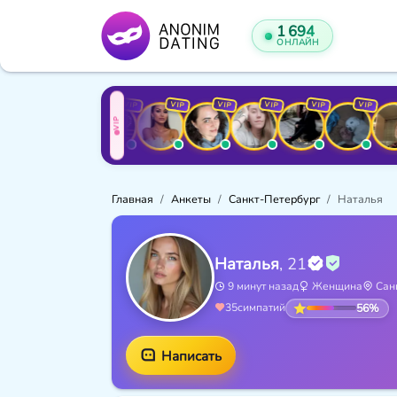
1 717
ОНЛАЙН
VIP
VIP
VIP
VIP
VIP
VIP
VIP
VIP
VIP
VIP
Главная
Анкеты
Санкт-Петербург
Наталья
Наталья
, 21
9 минут назад
Женщина
Санк
56%
35
симпатий
Написать