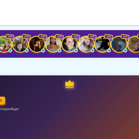
VIP
VIP
VIP
VIP
VIP
VIP
VIP
VIP
VIP
M
атеринбург