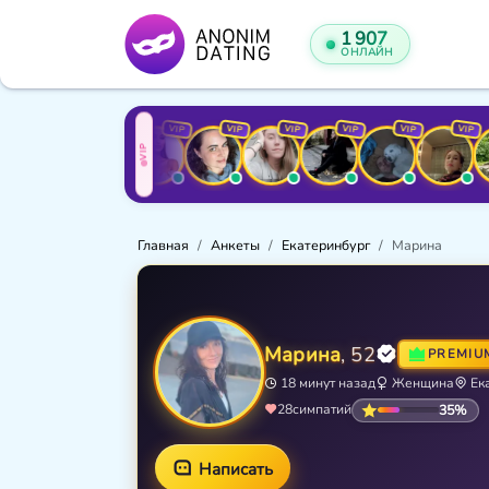
1 907
ОНЛАЙН
VIP
VIP
VIP
VIP
VIP
VIP
VIP
VIP
VIP
Главная
Анкеты
Екатеринбург
Марина
Марина
, 52
PREMIU
18 минут назад
Женщина
Ек
35%
28
симпатий
Написать