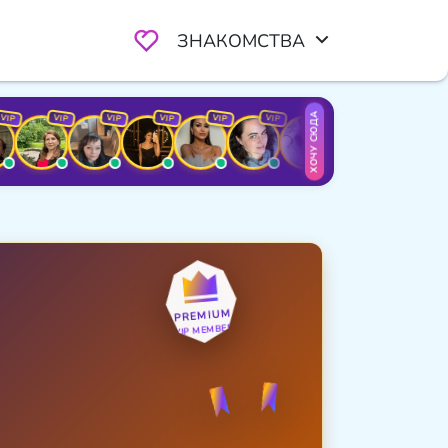
ЗНАКОМСТВА
ХОЧУ СЮДА
VIP
VIP
VIP
VIP
VIP
VIP
VIP
VIP
PREMIUM
VIP MEMBER