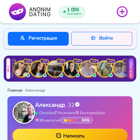
1 006
ОНЛАЙН
Регистрация
Войти
VIP
VIP
VIP
VIP
VIP
VIP
VIP
VIP
ХОЧУ СЮДА
VIP
Главная
Александр
Александр
, 31
Онлайн
Мужчина
Екатеринбург
84%
38
симпатий
Написать