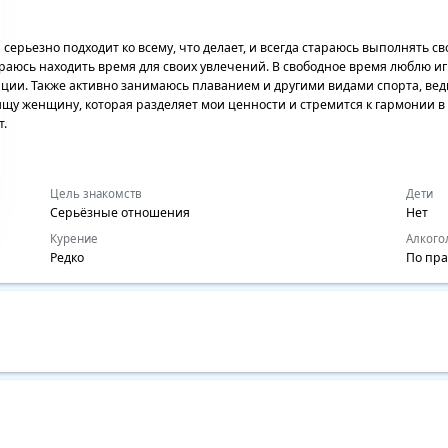
й серьезно подходит ко всему, что делает, и всегда стараюсь выполнять с
тараюсь находить время для своих увлечений. В свободное время люблю и
ии. Также активно занимаюсь плаванием и другими видами спорта, ведь 
щу женщину, которая разделяет мои ценности и стремится к гармонии в 
т.
Цель знакомств
Дети
Серьёзные отношения
Нет
Курение
Алкого
Редко
По пр