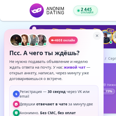
2 445
ОНЛАЙН
VIP
VIP
VIP
VIP
VIP
VIP
VIP
VIP
VIP
+4608 онлайн
Псс. А чего ты ждёшь?
Главная
Анкеты
Нижний Новгород
Сер
Не нужно подавать объявление и неделю
ждать ответа на почту. У нас
живой чат
—
открыл анкету, написал, через минуту уже
Сергей
, 31
договариваешься о встрече.
1 час назад
Мужчина
Нижни
73%
Регистрация —
30 секунд
через VK или
37
симпатий
email
Написать
Девушки
отвечают в чате
за минуту-две
Анонимно.
Без СМС, без оплат