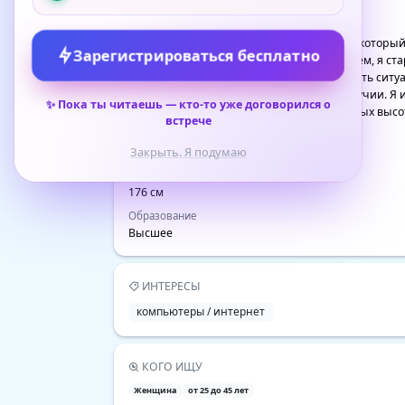
О СЕБЕ
Меня зовут Сергей, мне 31 год. Я человек, которы
Зарегистрироваться бесплатно
важное место в моей жизни, но вместе с тем, я с
стратегическое мышление и анализировать ситуац
играют ключевую роль в нашем благополучии. Я и
✨
Пока ты читаешь — кто-то уже договорился о
интересными моментами и достигать новых высо
встрече
ПОДРОБНЕЕ
Закрыть. Я подумаю
Рост
176 см
Образование
Высшее
ИНТЕРЕСЫ
компьютеры / интернет
КОГО ИЩУ
Женщина
от 25 до 45 лет