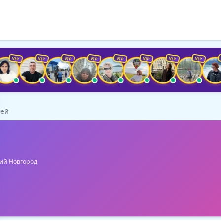
VIP
VIP
VIP
VIP
VIP
VIP
VIP
VIP
VIP
гей
й Новгород