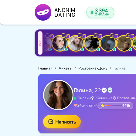
3 394
ОНЛАЙН
VIP
VIP
VIP
VIP
VIP
VIP
VIP
VIP
VIP
Главная
Анкеты
Ростов-на-Дону
Галина
Галина
, 22
Онлайн
Женщина
Ростов-на
44%
24
симпатий
Написать