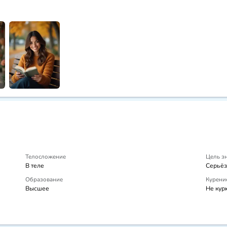
Телосложение
Цель з
В теле
Серьёз
Образование
Курени
Высшее
Не кур