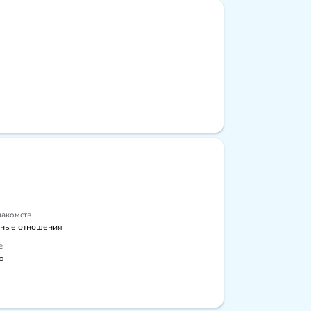
накомств
ные отношения
е
ю