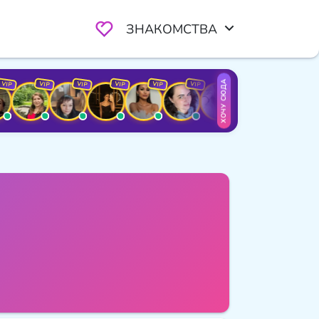
ЗНАКОМСТВА
ХОЧУ СЮДА
VIP
VIP
VIP
VIP
VIP
VIP
VIP
VIP