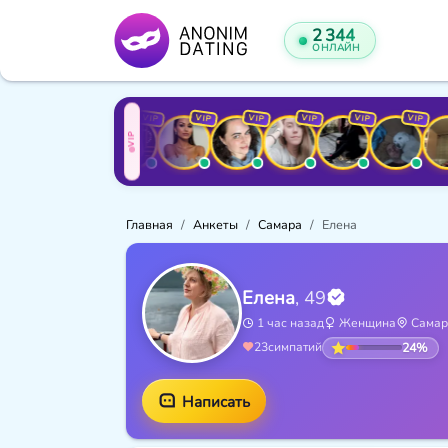
2 344
ОНЛАЙН
VIP
VIP
VIP
VIP
VIP
VIP
VIP
VIP
V
VIP
Главная
Анкеты
Самара
Елена
Елена
, 49
1 час назад
Женщина
Самар
24%
23
симпатий
Написать