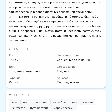
встретить мужчину, для которого семья является ценностью, и 
который готов строить совместное будущее. Я не 
заинтересована в поверхностных связях или обсуждении 
интимных тем на ранних этапах общения. Хотелось бы, чтобы 
наш диалог был глубже и интереснее, чтобы мы могли по-
настоящему узнать друг друга, прежде чем переходить к более 
личным вопросам. Я ценю открытость и честность, поэтому буду 
рада познакомиться с тем, кто разделяет мои взгляды на жизнь 
и отношения.
ПОДРОБНЕЕ
Рост
Цель знакомств
153 см
Серьёзные отношения
Дети
Образование
Есть, живут отдельно
Среднее
Курение
Алкоголь
Редко
По праздникам
ИНТЕРЕСЫ
кино
театр
шоппинг
кафе / рестораны
музыка
искусcтво
путешествия
море / бассейн