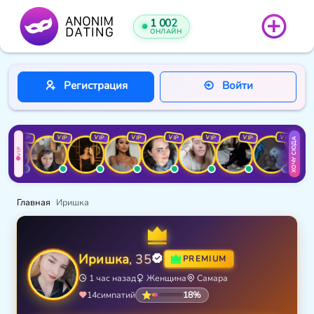
1 002
ОНЛАЙН
Регистрация
Войти
VIP
VIP
VIP
VIP
VIP
VIP
VIP
VIP
ХОЧУ СЮДА
VIP
Главная
Иришка
Иришка
, 35
PREMIUM
1 час назад
Женщина
Самара
18%
14
симпатий