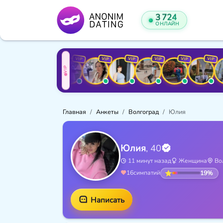
3 724
ОНЛАЙН
VIP
VIP
VIP
VIP
VIP
VIP
VIP
VIP
VIP
Главная
Анкеты
Волгоград
Юлия
Юлия
, 40
11 минут назад
Женщина
Во
19%
16
симпатий
Написать