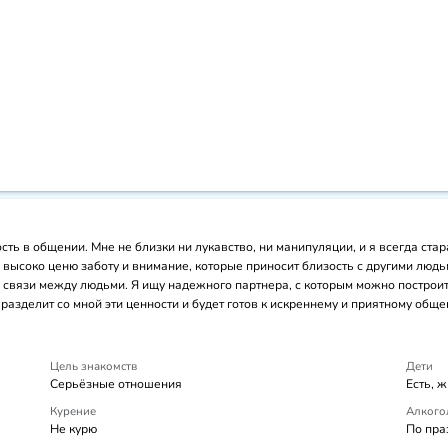
сть в общении. Мне не близки ни лукавство, ни манипуляции, и я всегда ста
 высоко ценю заботу и внимание, которые приносит близость с другими люд
ие связи между людьми. Я ищу надежного партнера, с которым можно построи
 разделит со мной эти ценности и будет готов к искреннему и приятному обще
Цель знакомств
Дети
Серьёзные отношения
Есть, 
Курение
Алкого
Не курю
По пра