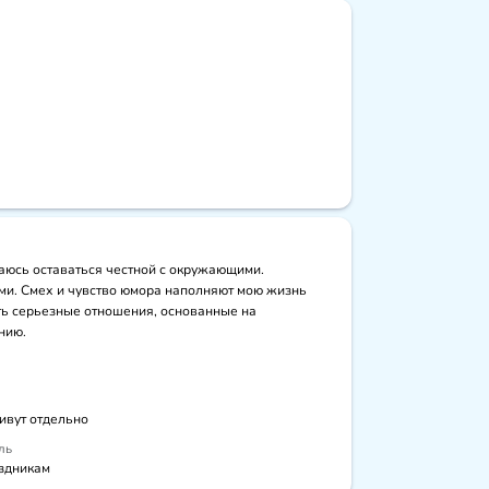
раюсь оставаться честной с окружающими. 
ьми. Смех и чувство юмора наполняют мою жизнь 
ть серьезные отношения, основанные на 
нию.
живут отдельно
ль
здникам