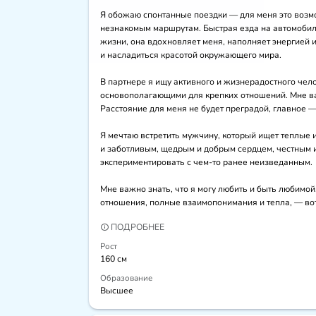
Я обожаю спонтанные поездки — для меня это возмож
незнакомым маршрутам. Быстрая езда на автомобил
жизни, она вдохновляет меня, наполняет энергией и
и насладиться красотой окружающего мира. 

В партнере я ищу активного и жизнерадостного чело
основополагающими для крепких отношений. Мне важ
Расстояние для меня не будет преградой, главное —
Я мечтаю встретить мужчину, который ищет теплые 
и заботливым, щедрым и добрым сердцем, честным и и
экспериментировать с чем-то ранее неизведанным. 

Мне важно знать, что я могу любить и быть любимо
отношения, полные взаимопонимания и тепла, — вот 
ПОДРОБНЕЕ
Рост
160 см
Образование
Высшее