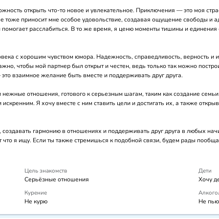
ность открыть что-то новое и увлекательное. Приключения — это моя страсть
е тоже приносит мне особое удовольствие, создавая ощущение свободы и ад
 помогает расслабиться. В то же время, я ценю моменты тишины и единения с 
века с хорошим чувством юмора. Надежность, справедливость, верность и ис
но, чтобы мой партнер был открыт и честен, ведь только так можно постро
 это взаимное желание быть вместе и поддерживать друг друга.

и нежные отношения, готового к серьезным шагам, таким как создание семьи
скренним. Я хочу вместе с ним ставить цели и достигать их, а также открыв
й, создавать гармонию в отношениях и поддерживать друг друга в любых на
что я ищу. Если ты также стремишься к подобной связи, будем рады пообщат
Цель знакомств
Дети
Серьёзные отношения
Хочу д
Курение
Алкого
Не курю
Не пью