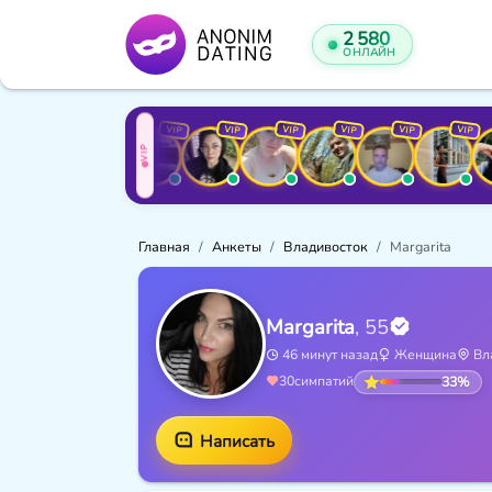
2 580
ОНЛАЙН
VIP
VIP
VIP
VIP
VIP
VIP
VIP
VIP
VIP
Главная
Анкеты
Владивосток
Margarita
Margarita
, 55
46 минут назад
Женщина
Вл
33%
30
симпатий
Написать