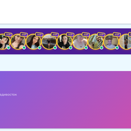
VIP
VIP
VIP
VIP
VIP
VIP
VIP
VIP
VIP
адивосток