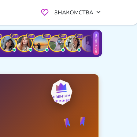
ЗНАКОМСТВА
ХОЧУ СЮДА
VIP
VIP
VIP
VIP
VIP
VIP
VIP
VIP
VIP
PREMIUM
VIP MEMBER