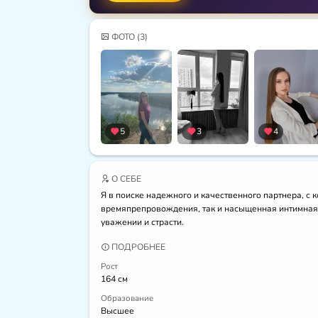
ФОТО
(3)
5
3
4
О СЕБЕ
Я в поиске надежного и качественного партнера, с
времяпрепровождения, так и насыщенная интимная ж
уважении и страсти.
ПОДРОБНЕЕ
Рост
164 см
Образование
Высшее