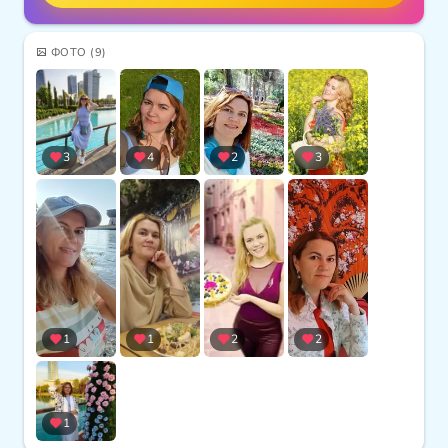
ФОТО
(9)
3
4
2
3
1
1
2
2
1