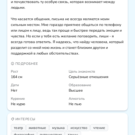
и почувствовать ту особую связь, которая возникает между 
людьми.

Что касается общения, письма не всегда являются моим 
сильным местом. Мне гораздо приятнее общаться по телефону 
или лицом к лицу, ведь так проще и быстрее передать эмоции и 
чувства. Но если у тебя есть желание поговорить, пиши - я 
всегда готова ответить. Я надеюсь, что найду человека, который 
разделит со мной мою жизнь и станет близким другом и 
поддержкой в любых обстоятельствах.
ПОДРОБНЕЕ
Рост
Цель знакомств
164 см
Серьёзные отношения
Дети
Образование
Нет
Высшее
Курение
Алкоголь
Не курю
Не пью
ИНТЕРЕСЫ
театр
животные
музыка
искусcтво
чтение
философия
путешествия
танцы