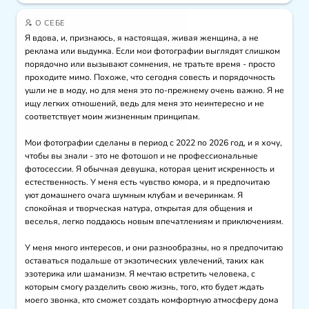
О СЕБЕ
Я вдова, и, признаюсь, я настоящая, живая женщина, а не 
реклама или выдумка. Если мои фотографии выглядят слишком 
порядочно или вызывают сомнения, не тратьте время - просто 
проходите мимо. Похоже, что сегодня совесть и порядочность 
ушли не в моду, но для меня это по-прежнему очень важно. Я не 
ищу легких отношений, ведь для меня это неинтересно и не 
соответствует моим жизненным принципам.

Мои фотографии сделаны в период с 2022 по 2026 год, и я хочу, 
чтобы вы знали - это не фотошоп и не профессиональные 
фотосессии. Я обычная девушка, которая ценит искренность и 
естественность. У меня есть чувство юмора, и я предпочитаю 
уют домашнего очага шумным клубам и вечеринкам. Я 
спокойная и творческая натура, открытая для общения и 
веселья, легко поддаюсь новым впечатлениям и приключениям.

У меня много интересов, и они разнообразны, но я предпочитаю 
оставаться подальше от экзотических увлечений, таких как 
эзотерика или шаманизм. Я мечтаю встретить человека, с 
которым смогу разделить свою жизнь, того, кто будет ждать 
моего звонка, кто сможет создать комфортную атмосферу дома 