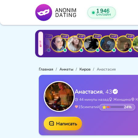
1 946
ОНЛАЙН
VIP
VIP
VIP
VIP
VIP
VIP
VIP
VIP
VI
VIP
Главная
Анкеты
Киров
Анастасия
Анастасия
, 43
44 минуты назад
Женщина
К
24%
15
симпатий
Написать