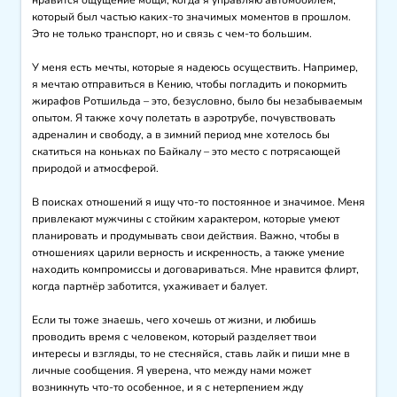
который был частью каких-то значимых моментов в прошлом. 
Это не только транспорт, но и связь с чем-то большим. 

У меня есть мечты, которые я надеюсь осуществить. Например, 
я мечтаю отправиться в Кению, чтобы погладить и покормить 
жирафов Ротшильда – это, безусловно, было бы незабываемым 
опытом. Я также хочу полетать в аэротрубе, почувствовать 
адреналин и свободу, а в зимний период мне хотелось бы 
скатиться на коньках по Байкалу – это место с потрясающей 
природой и атмосферой.

В поисках отношений я ищу что-то постоянное и значимое. Меня 
привлекают мужчины с стойким характером, которые умеют 
планировать и продумывать свои действия. Важно, чтобы в 
отношениях царили верность и искренность, а также умение 
находить компромиссы и договариваться. Мне нравится флирт, 
когда партнёр заботится, ухаживает и балует. 

Если ты тоже знаешь, чего хочешь от жизни, и любишь 
проводить время с человеком, который разделяет твои 
интересы и взгляды, то не стесняйся, ставь лайк и пиши мне в 
личные сообщения. Я уверена, что между нами может 
возникнуть что-то особенное, и я с нетерпением жду 