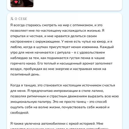
2
О СЕБЕ
Я всегда стараюсь смотреть на мир с оптимизмом, и это 
позволяет мне по-настоящему наслаждаться жизнью. Я 
открытая и честная, и мне нравится делиться своим 
настроением с окружающими. У меня есть чутье на юмор, и я 
люблю, когда в шутках присутствует некая изюминка. Каждый 
утро для меня начинается с ритуала – я с удовольствием 
наблюдаю за тем, как поднимается густая пенка в чашке 
горячего какао. Его теплый и насыщенный аромат заполняет 
воздух, пробуждая во мне энергию и настраивая меня на 
позитивный день.

Когда я танцую, это становится настоящим источником счастья 
для меня. Я предпочитаю импровизации в стиле латино, 
позволяя ритмичным и страстным движениям выразить всю мою 
эмоциональную палитру. Это не просто танец – это способ 
ощутить себя на волне жизни, почувствовать себя живой и 
свободной.

Я также увлечена автомобилями с яркой историей. Мне 
нравится ощущение мощи, когда я управляю автомобилем, 