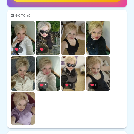
ФОТО
(9)
1
1
2
1
1