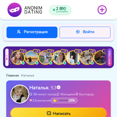
2 890
ОНЛАЙН
Регистрация
Войти
VIP
VIP
VIP
VIP
VIP
VIP
VIP
VIP
ХОЧУ СЮДА
VIP
Главная
Наталья
Наталья
, 53
36 минут назад
Женщина
Белгород
18%
13
симпатий
Написать