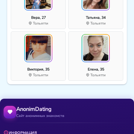
Вера, 27
Татьяна, 34
Тольятти
Тольятти
Виктория, 35
Елена, 35
Тольятти
Тольятти
AnonimDating
Сайт анонимных знакомств
ИНФОРМАЦИЯ