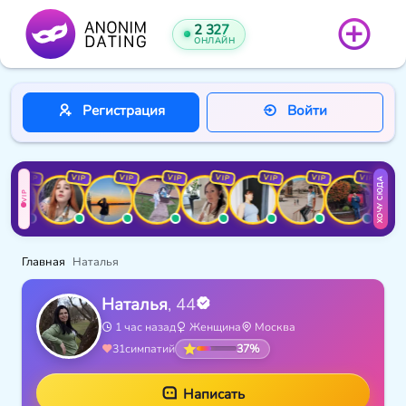
2 327
ОНЛАЙН
Регистрация
Войти
VIP
VIP
VIP
VIP
VIP
VIP
VIP
VIP
ХОЧУ СЮДА
VIP
Главная
Наталья
Наталья
, 44
1 час назад
Женщина
Москва
37%
31
симпатий
Написать