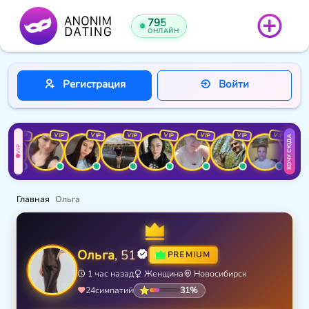
795
ОНЛАЙН
Регистрация
Войти
VIP
VIP
VIP
VIP
VIP
VIP
VIP
VIP
ХОЧУ СЮДА
VIP
Главная
Oльга
Oльга
, 51
PREMIUM
1 час назад
Женщина
Новосибирск
31%
24
симпатий