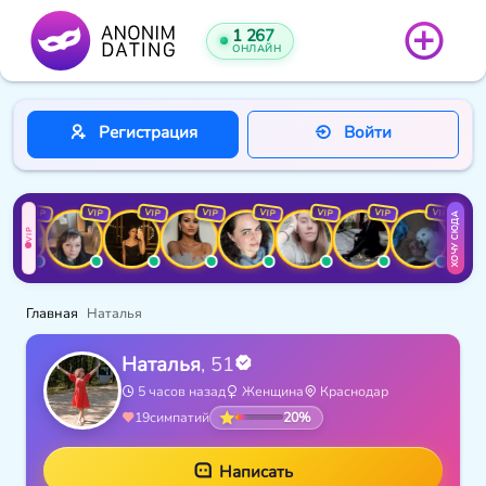
1 267
ОНЛАЙН
Регистрация
Войти
VIP
VIP
VIP
VIP
VIP
VIP
VIP
VIP
ХОЧУ СЮДА
VIP
Главная
Наталья
Наталья
, 51
5 часов назад
Женщина
Краснодар
20%
19
симпатий
Написать