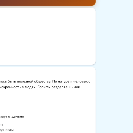
сь быть полезной обществу. По натуре я человек с 
искренность в людях. Если ты разделяешь мои 
живут отдельно
ль
здникам