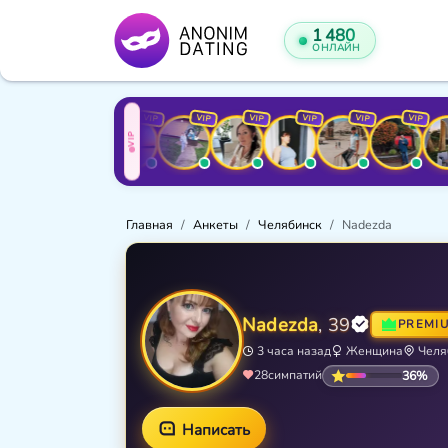
1 480
ОНЛАЙН
VIP
VIP
VIP
VIP
VIP
VIP
VIP
VIP
VIP
VIP
Главная
Анкеты
Челябинск
Nadezda
Nadezda
, 39
PREMI
3 часа назад
Женщина
Челя
36%
28
симпатий
Написать