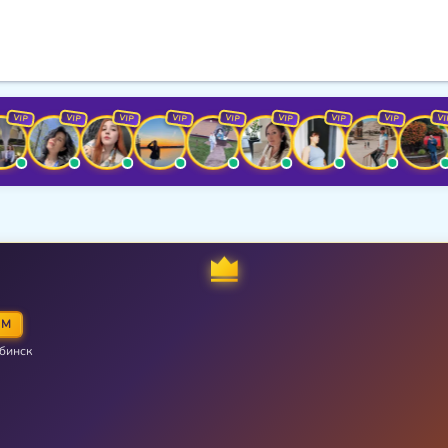
VIP
VIP
VIP
VIP
VIP
VIP
VIP
VIP
UM
бинск