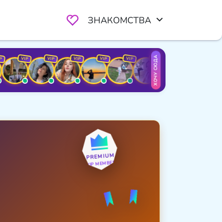
ЗНАКОМСТВА
ХОЧУ СЮДА
VIP
VIP
VIP
VIP
VIP
VIP
VIP
VIP
VI
PREMIUM
VIP MEMBER