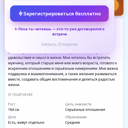
Написать
Зарегистрироваться бесплатно
О СЕБЕ
✨
Пока ты читаешь — кто-то уже договорился о
Я — жизнерадостная и позитивная женщина, которая всегда 
встрече
старается находить светлую сторону в любых ситуациях. Мое 
главное увлечение — волонтёрство, я с удовольствием 
Закрыть. Я подумаю
посвящаю время помощи другим и участию в 
благотворительных проектах. Это приносит мне огромное 
удовольствие и смысл в жизни. Мне хотелось бы встретить 
мужчину, который старше меня или моего возраста, готового к 
искренним отношениям и серьёзным намерениям. Мне важна 
поддержка и взаимопонимание, а также желание развиваться 
вместе, создавать общие воспоминания и делиться радостью 
жизни.
ПОДРОБНЕЕ
Рост
Цель знакомств
164 см
Серьёзные отношения
Дети
Образование
Есть, живут отдельно
Среднее