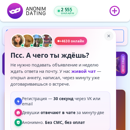
2 555
ОНЛАЙН
Регистрация
Войти
+4630 онлайн
Псс. А чего ты ждёшь?
VIP
VIP
VIP
VIP
VIP
VIP
VIP
VIP
VIP
ХОЧУ СЮДА
VIP
Не нужно подавать объявление и неделю
ждать ответа на почту. У нас
живой чат
—
открыл анкету, написал, через минуту уже
договариваешься о встрече.
Ирина
Главная
Регистрация —
30 секунд
через VK или
email
Ирина
, 48
PREMIUM
Девушки
отвечают в чате
за минуту-две
16 минут назад
Женщина
Волгоград
Анонимно.
Без СМС, без оплат
25%
20
симпатий