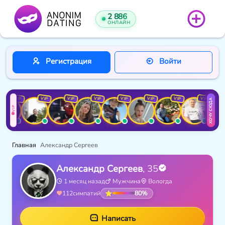
2 886
ОНЛАЙН
Регистрация
Войти
VIP
VIP
VIP
VIP
VIP
VIP
VIP
VIP
ХОЧУ СЮДА
VIP
Главная
Александр Сергеев
Александр Сергеев
, 35
1 месяц назад
Мужчина
Вологда
80%
112
симпатий
Написать