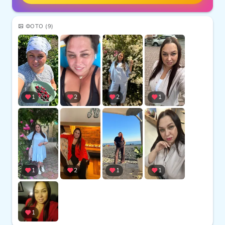
ФОТО
(9)
1
2
2
1
1
2
1
1
1