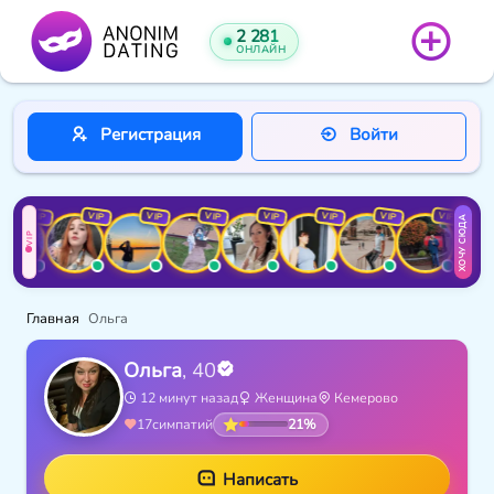
2 281
ОНЛАЙН
Регистрация
Войти
VIP
VIP
VIP
VIP
VIP
VIP
VIP
VIP
ХОЧУ СЮДА
VIP
Главная
Ольга
Ольга
, 40
12 минут назад
Женщина
Кемерово
21%
17
симпатий
Написать