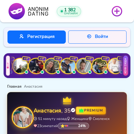
1 382
ОНЛАЙН
Регистрация
Войти
VIP
VIP
VIP
VIP
VIP
VIP
VIP
VIP
ХОЧУ СЮДА
VIP
Главная
Анастасия
Анастасия
, 35
PREMIUM
51 минуту назад
Женщина
Смоленск
24%
23
симпатий