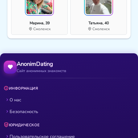
Марина, 39
Татьяна, 40
Смоленск
Смоленск
AnonimDating
Сайт анонимных знакомств
ИНФОРМАЦИЯ
О нас
Безопасность
ЮРИДИЧЕСКОЕ
Пользовательское соглашение