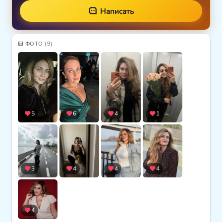
Написать
ФОТО
(9)
5
6
4
1
3
4
4
4
4