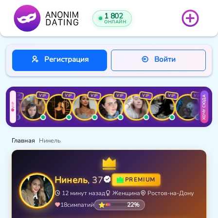
1 802
ОНЛАЙН
Регистрация
Войти
VIP
VIP
VIP
VIP
VIP
VIP
VIP
VIP
ХОЧУ СЮДА
VIP
Главная
Нинель
Нинель
, 37
PREMIUM
12 минут назад
Женщина
Ростов-на-Дону
22%
18
симпатий