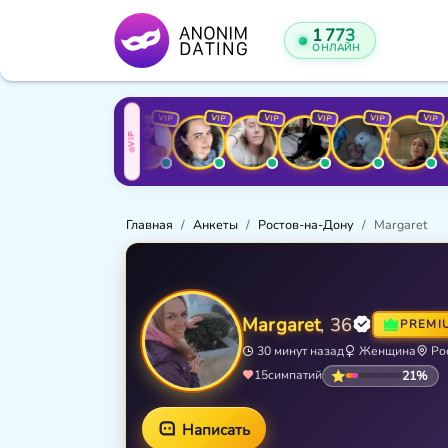
1 773
ОНЛАЙН
VIP
VIP
VIP
VIP
VIP
VIP
VIP
VIP
VIP
Главная
Анкеты
Ростов-на-Дону
Margaret
Margaret
, 36
PREMI
30 минут назад
Женщина
Ро
21%
15
симпатий
Написать