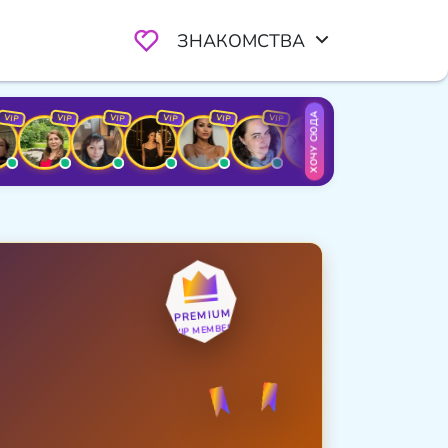
ЗНАКОМСТВА
ХОЧУ СЮДА
VIP
VIP
VIP
VIP
VIP
VIP
VIP
VIP
PREMIUM
VIP MEMBER