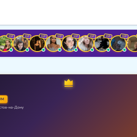
VIP
VIP
VIP
VIP
VIP
VIP
VIP
VIP
VIP
UM
стов-на-Дону