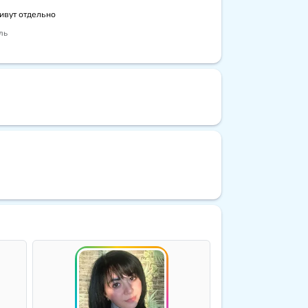
живут отдельно
ль