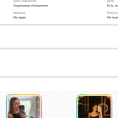
Цель знакомств
Дети
Серьёзные отношения
Есть, 
Курение
Алкого
Не курю
Не пью