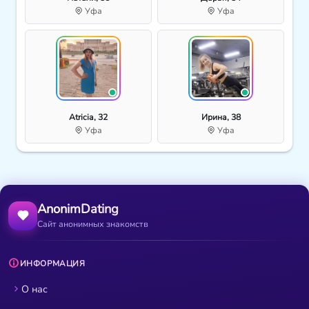
Уфа
Уфа
Atricia, 32
Ирина, 38
Уфа
Уфа
AnonimDating
Сайт анонимных знакомств
ИНФОРМАЦИЯ
О нас