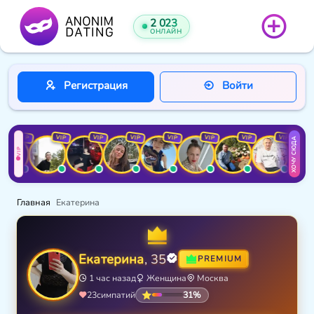
2 023
ОНЛАЙН
Регистрация
Войти
VIP
VIP
VIP
VIP
VIP
VIP
VIP
VIP
ХОЧУ СЮДА
VIP
Главная
Екатерина
Екатерина
, 35
PREMIUM
1 час назад
Женщина
Москва
31%
23
симпатий