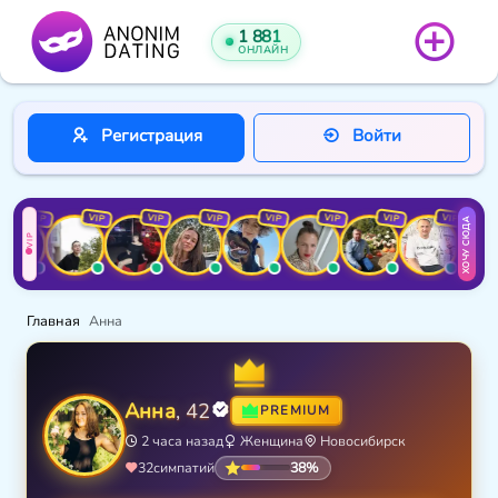
1 881
ОНЛАЙН
Регистрация
Войти
VIP
VIP
VIP
VIP
VIP
VIP
VIP
VIP
ХОЧУ СЮДА
VIP
Главная
Анна
Анна
, 42
PREMIUM
2 часа назад
Женщина
Новосибирск
38%
32
симпатий