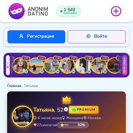
1 549
ОНЛАЙН
Регистрация
Войти
VIP
VIP
VIP
VIP
VIP
VIP
VIP
VIP
ХОЧУ СЮДА
VIP
Главная
Татьяна
Татьяна
, 52
PREMIUM
6 часов назад
Женщина
Москва
32%
27
симпатий