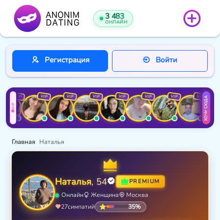
3 483
ОНЛАЙН
Регистрация
Войти
VIP
VIP
VIP
VIP
VIP
VIP
VIP
VIP
ХОЧУ СЮДА
VIP
Главная
Наталья
Наталья
, 54
PREMIUM
Онлайн
Женщина
Москва
35%
27
симпатий