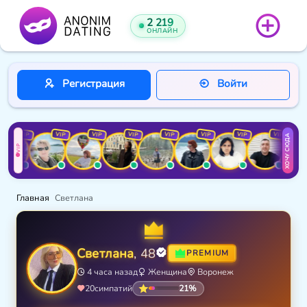
2 219
ОНЛАЙН
Регистрация
Войти
VIP
VIP
VIP
VIP
VIP
VIP
VIP
VIP
ХОЧУ СЮДА
VIP
Главная
Светлана
Светлана
, 48
PREMIUM
4 часа назад
Женщина
Воронеж
21%
20
симпатий