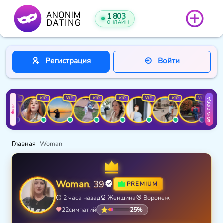
1 803
ОНЛАЙН
Регистрация
Войти
VIP
VIP
VIP
VIP
VIP
VIP
VIP
VIP
ХОЧУ СЮДА
VIP
Главная
Woman
Woman
, 39
PREMIUM
2 часа назад
Женщина
Воронеж
25%
22
симпатий