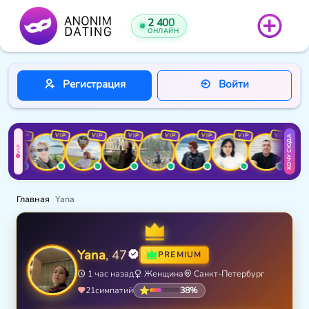
2 400
ОНЛАЙН
Регистрация
Войти
VIP
VIP
VIP
VIP
VIP
VIP
VIP
VIP
ХОЧУ СЮДА
VIP
Главная
Yana
Yana
, 47
PREMIUM
1 час назад
Женщина
Санкт-Петербург
38%
21
симпатий