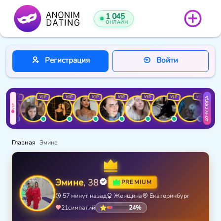
1 045
ОНЛАЙН
Регистрация
Войти
VIP
VIP
VIP
VIP
VIP
VIP
VIP
VIP
ХОЧУ СЮДА
VIP
Главная
Эмине
Эмине
, 38
PREMIUM
57 минут назад
Женщина
Екатеринбург
24%
21
симпатий