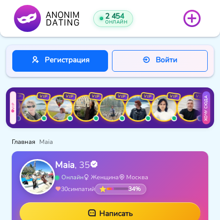
2 454
ОНЛАЙН
Регистрация
Войти
VIP
VIP
VIP
VIP
VIP
VIP
VIP
VIP
ХОЧУ СЮДА
VIP
Главная
Maia
Maia
, 35
Онлайн
Женщина
Москва
34%
30
симпатий
Написать