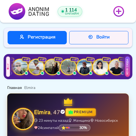
1 114
ОНЛАЙН
Регистрация
Войти
VIP
VIP
VIP
VIP
VIP
VIP
VIP
VIP
ХОЧУ СЮДА
VIP
Главная
Elmira
Elmira
, 47
PREMIUM
23 минуты назад
Женщина
Новосибирск
30%
24
симпатий