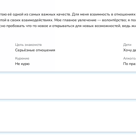
итаю её одной из самых важных качеств. Для меня взаимность в отношениях —
ытой в своих взаимодействиях. Мое главное увлечение — волонтёрство; я по
есно пробовать что-то новое и открываться для новых возможностей, ведь ж
Цель знакомств
Дети
Серьёзные отношения
Хочу д
Курение
Алкого
Не курю
По пра