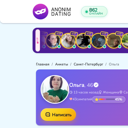
888
ОНЛАЙН
VIP
VIP
VIP
VIP
VIP
VIP
VIP
VIP
V
VIP
Главная
Анкеты
Санкт-Петербург
Ольга
Ольга
, 46
13 часов назад
Женщина
Са
45%
43
симпатий
Написать