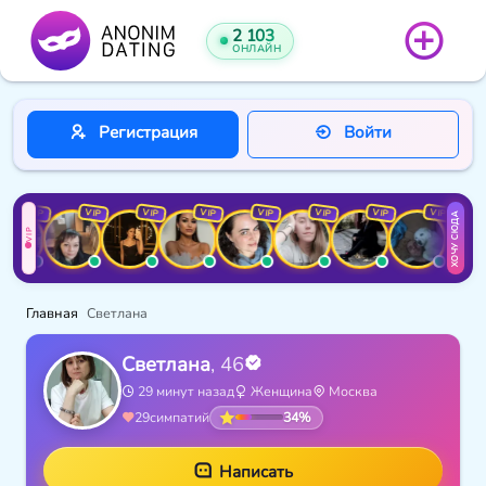
2 103
ОНЛАЙН
Регистрация
Войти
VIP
VIP
VIP
VIP
VIP
VIP
VIP
VIP
ХОЧУ СЮДА
VIP
Главная
Светлана
Светлана
, 46
29 минут назад
Женщина
Москва
34%
29
симпатий
Написать