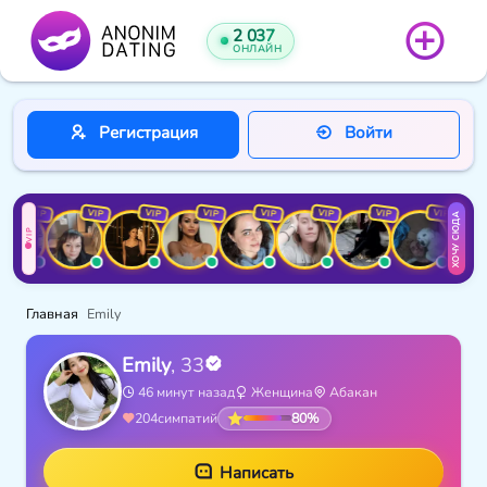
2 037
ОНЛАЙН
Регистрация
Войти
VIP
VIP
VIP
VIP
VIP
VIP
VIP
VIP
ХОЧУ СЮДА
VIP
Главная
Emily
Emily
, 33
46 минут назад
Женщина
Абакан
80%
204
симпатий
Написать