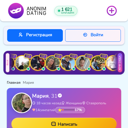
1 621
ОНЛАЙН
Регистрация
Войти
VIP
VIP
VIP
VIP
VIP
VIP
VIP
VIP
ХОЧУ СЮДА
VIP
Главная
Мария
Мария
, 31
18 часов назад
Женщина
Ставрополь
17%
14
симпатий
Написать