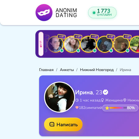
1 773
ОНЛАЙН
VIP
VIP
VIP
VIP
VIP
VIP
VIP
VIP
VIP
VIP
Главная
Анкеты
Нижний Новгород
Ирина
Ирина
, 23
1 час назад
Женщина
Нижни
80%
182
симпатий
Написать