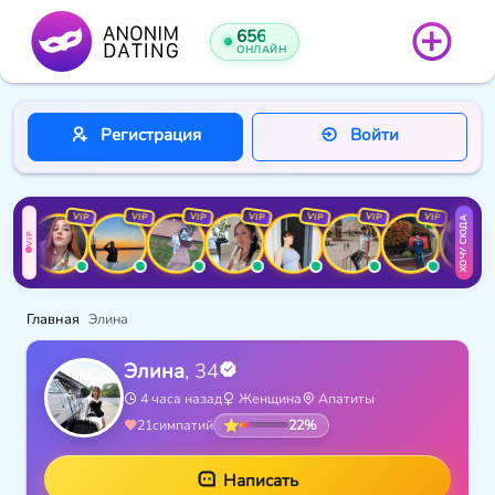
641
ОНЛАЙН
Регистрация
Войти
VIP
VIP
VIP
VIP
VIP
VIP
VIP
VIP
VI
ХОЧУ СЮДА
VIP
Главная
Элина
Элина
, 34
4 часа назад
Женщина
Апатиты
22%
21
симпатий
Написать