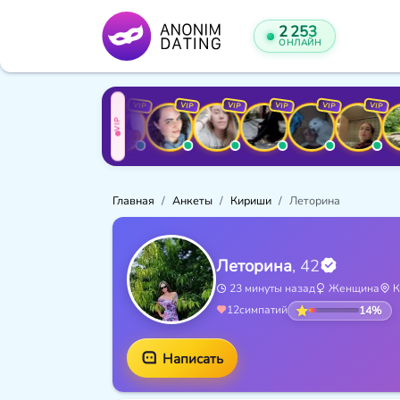
2 240
ОНЛАЙН
VIP
VIP
VIP
VIP
VIP
VIP
VIP
VIP
VI
VIP
Главная
Анкеты
Кириши
Леторина
Леторина
, 42
23 минуты назад
Женщина
К
14%
12
симпатий
Написать