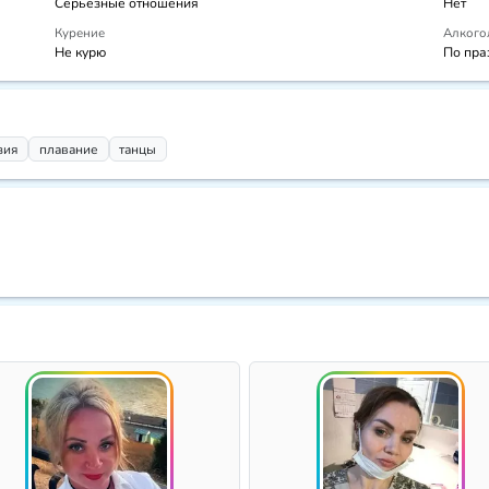
Серьёзные отношения
Нет
Курение
Алкого
Не курю
По пра
зия
плавание
танцы