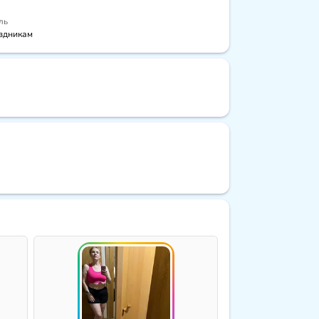
ль
здникам