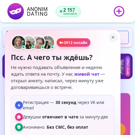
2 157
ОНЛАЙН
Регистрация
Войти
+3912 онлайн
Псс. А чего ты ждёшь?
VIP
VIP
VIP
VIP
VIP
VIP
VIP
VIP
VIP
ХОЧУ СЮДА
VIP
Не нужно подавать объявление и неделю
ждать ответа на почту. У нас
живой чат
—
открыл анкету, написал, через минуту уже
договариваешься о встрече.
Ирина
Главная
Ирина
, 70
Регистрация —
30 секунд
через VK или
email
1 час назад
Женщина
Санкт-Петербург
77%
80
симпатий
Девушки
отвечают в чате
за минуту-две
Анонимно.
Без СМС, без оплат
Написать