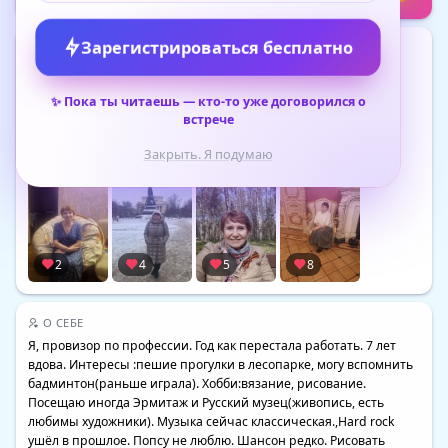
Зарегистрироваться бесплатно
ФОТО
(8)
✨
Пока ты читаешь — кто-то уже договорился о
встрече
Закрыть. Я подумаю
7
2
2
6
2
4
5
8
О СЕБЕ
Я, провизор по профессии. Год как перестала работать. 7 лет 
вдова. Интересы :пешие прогулки в лесопарке, могу вспомнить 
бадминтон(раньше играла). Хобби:вязание, рисование. 
Посещаю иногда Эрмитаж и Русский музец(живопись, есть 
любимы художники). Музыка сейчас классическая.,Hard rock 
ушёл в прошлое. Попсу не люблю. Шансон редко. Рисовать 