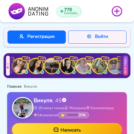
778
ОНЛАЙН
Регистрация
Войти
VIP
VIP
VIP
VIP
VIP
VIP
VIP
VIP
ХОЧУ СЮДА
VIP
Главная
Викуля
Викуля
, 45
18 минут назад
Женщина
Калининград
20%
14
симпатий
Написать